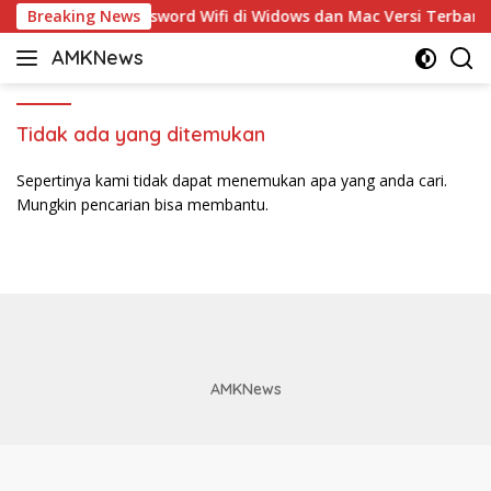
Langsung
5 Cara Ganti Password Wifi di Widows dan Mac Versi Terbaru 
Breaking News
ke
AMKNews
konten
Satu
Rujukan
Sejuta
Tidak ada yang ditemukan
Informasi
Sepertinya kami tidak dapat menemukan apa yang anda cari.
Mungkin pencarian bisa membantu.
AMKNews