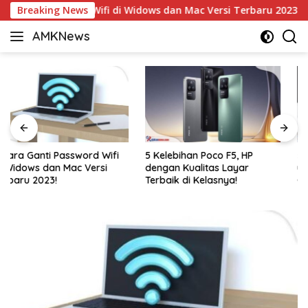
Langsung
nti Password Wifi di Widows dan Mac Versi Terbaru 2023!
Breaking News
ke
AMKNews
konten
Satu
Rujukan
Sejuta
Informasi
5 Kelebihan Poco F5, HP
5 Cara Memulai Trading
dengan Kualitas Layar
untuk Pemula, Jangan
Terbaik di Kelasnya!
Gegabah dalam Mengambil
Keputusan!