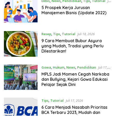
Ekbis
,
News
,
Pendidikan
,
Tips
,
Tutorial
Juli
19, 2026
5 Prospek Kerja Jurusan
Manajemen Bisnis (Update 2022)
Resep
,
Tips
,
Tutorial
Juli 18, 2026
9 Cara Membuat Bubur Asyura
yang Mudah, Tradisi yang Perlu
Dilestarikan!
Gowa
,
Hukum
,
News
,
Pendidikan
Juli 17,
2026
MPLS Jadi Momen Cegah Narkoba
dan Bullying, Kejari Gowa Edukasi
Pelajar Sejak Dini
Tips
,
Tutorial
Juli 17, 2026
6 Cara Menjadi Nasabah Prioritas
BCA Terbaru 2023, Mudah dan