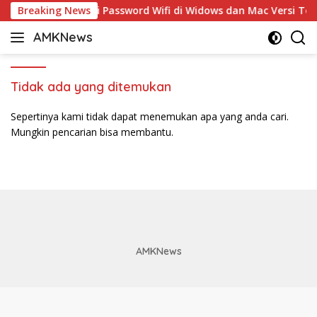
Langsung
Breaking News
5 Cara Ganti Password Wifi di Widows dan Mac Versi Ter
ke
AMKNews
konten
Satu
Rujukan
Sejuta
Tidak ada yang ditemukan
Informasi
Sepertinya kami tidak dapat menemukan apa yang anda cari.
Mungkin pencarian bisa membantu.
AMKNews