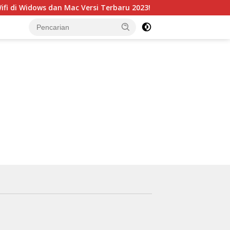
i di Widows dan Mac Versi Terbaru 2023!
5 Kelebihan Po