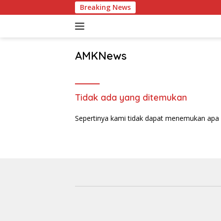
Langsung
Breaking News
ke
konten
AMKNews
Satu
Rujukan
Sejuta
Tidak ada yang ditemukan
Informasi
Sepertinya kami tidak dapat menemukan apa 