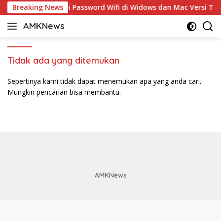
Langsung
Breaking News
5 Cara Ganti Password Wifi di Widows dan Mac Versi Ter
ke
AMKNews
konten
Satu
Rujukan
Sejuta
Tidak ada yang ditemukan
Informasi
Sepertinya kami tidak dapat menemukan apa yang anda cari.
Mungkin pencarian bisa membantu.
AMKNews