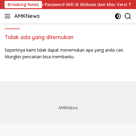
Langsung
Breaking News
5 Cara Ganti Password Wifi di Widows dan Mac Versi Ter
ke
AMKNews
konten
Satu
Rujukan
Sejuta
Tidak ada yang ditemukan
Informasi
Sepertinya kami tidak dapat menemukan apa yang anda cari.
Mungkin pencarian bisa membantu.
AMKNews