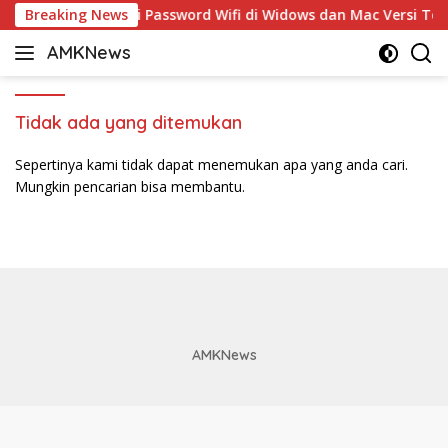
Langsung
Breaking News
5 Cara Ganti Password Wifi di Widows dan Mac Versi Ter
ke
AMKNews
konten
Satu
Rujukan
Sejuta
Tidak ada yang ditemukan
Informasi
Sepertinya kami tidak dapat menemukan apa yang anda cari.
Mungkin pencarian bisa membantu.
AMKNews