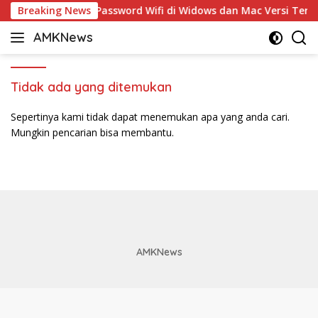
Langsung
Breaking News
5 Cara Ganti Password Wifi di Widows dan Mac Versi Terba
ke
AMKNews
konten
Satu
Rujukan
Sejuta
Tidak ada yang ditemukan
Informasi
Sepertinya kami tidak dapat menemukan apa yang anda cari.
Mungkin pencarian bisa membantu.
AMKNews