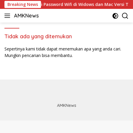
Langsung
Breaking News
5 Cara Ganti Password Wifi di Widows dan Mac Versi Ter
ke
AMKNews
konten
Satu
Rujukan
Sejuta
Tidak ada yang ditemukan
Informasi
Sepertinya kami tidak dapat menemukan apa yang anda cari.
Mungkin pencarian bisa membantu.
AMKNews