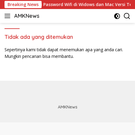
Langsung
Breaking News
5 Cara Ganti Password Wifi di Widows dan Mac Versi Terb
ke
AMKNews
konten
Satu
Rujukan
Sejuta
Tidak ada yang ditemukan
Informasi
Sepertinya kami tidak dapat menemukan apa yang anda cari.
Mungkin pencarian bisa membantu.
AMKNews