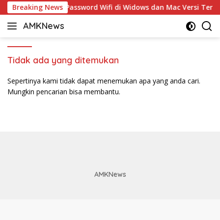
Langsung
Breaking News
5 Cara Ganti Password Wifi di Widows dan Mac Versi Terba
ke
AMKNews
konten
Satu
Rujukan
Sejuta
Tidak ada yang ditemukan
Informasi
Sepertinya kami tidak dapat menemukan apa yang anda cari.
Mungkin pencarian bisa membantu.
AMKNews