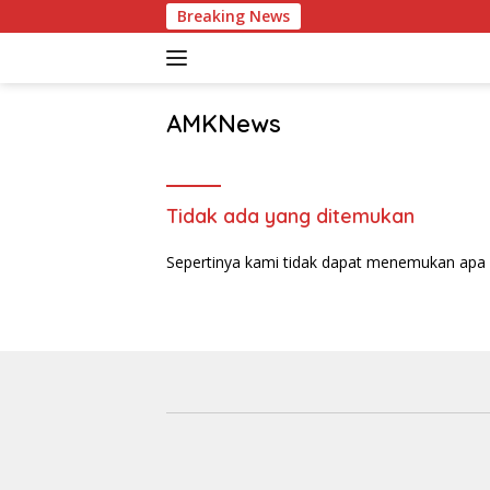
Langsung
Breaking News
ke
konten
AMKNews
Satu
Rujukan
Sejuta
Tidak ada yang ditemukan
Informasi
Sepertinya kami tidak dapat menemukan apa 