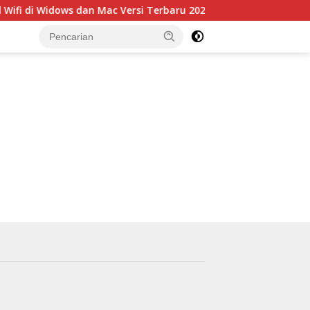
fi di Widows dan Mac Versi Terbaru 2023!
5 Kelebihan P